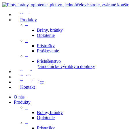
O nás
Produkty
–
Brány, bránky
Oplotenie
–
Prístrešky
Práškovanie
–
Príslušenstvo
Zámočnícke výrobky a doplnky
Cenník
Galéria
Zemné práce
Kontakt
O nás
Produkty
–
Brány, bránky
Oplotenie
–
Prístrešky