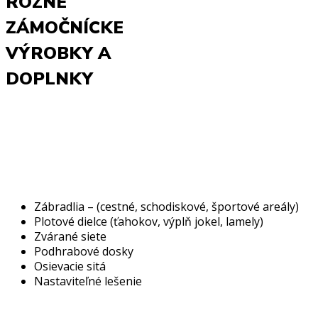
RÔZNE
ZÁMOČNÍCKE
VÝROBKY A
DOPLNKY
Zábradlia – (cestné, schodiskové, športové areály)
Plotové dielce (ťahokov, výplň jokel, lamely)
Zvárané siete
Podhrabové dosky
Osievacie sitá
Nastaviteľné lešenie