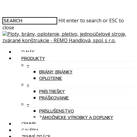
Hit enter to search or ESC to
close
O NÁS
PRODUKTY
–
BRÁNY, BRÁNKY
OPLOTENIE
–
PRÍSTREŠKY
PRÁŠKOVANIE
–
PRÍSLUŠENSTVO
ZÁMOČNÍCKE VÝROBKY A DOPLNKY
CENNÍK
GALÉRIA
ZEMNÉ PRÁCE